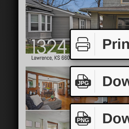
Prin
Dow
JPG
Dow
PNG