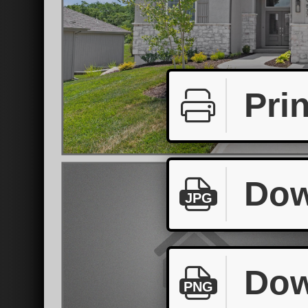
Prin
Dow
JPG
Dow
PNG