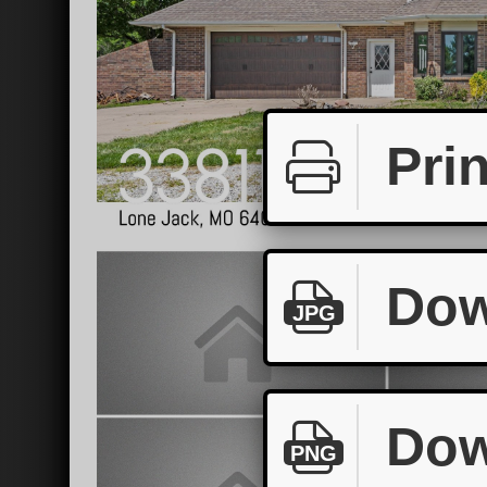
Prin
Dow
JPG
Dow
PNG